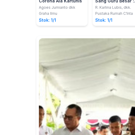
Corona Ala Kartunis
Sang Guru Besar :
Prof. Erry Purnomo
Agoes Jumianto dkk
R. Karlina Lubis, dkk.
Ph.D.
Graha Ilmu
Pustaka Rumah C1nta
Stok: 1/1
Stok: 1/1