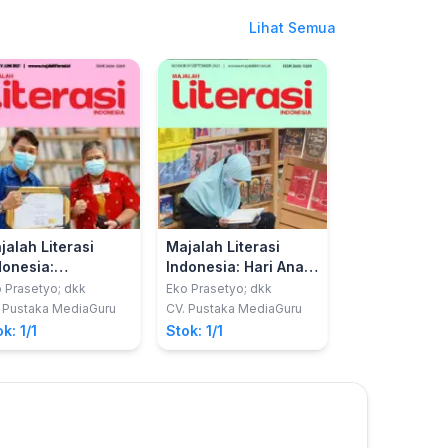
Lihat Semua
jalah Literasi
Majalah Literasi
donesia:
Indonesia: Hari Anak
mbumikan Literasi
Nasional
 Prasetyo; dkk
Eko Prasetyo; dkk
Membangung
 Pustaka MediaGuru
CV. Pustaka MediaGuru
Keluarga Literat
k: 1/1
Stok: 1/1