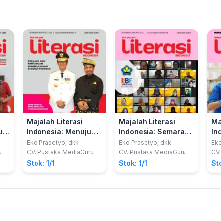
Majalah Literasi
Majalah Literasi
Ma
u
Indonesia: Menuju
Indonesia: Semarak
In
n
KEPRI Provinsi
IIBF 2020 Virtual
Me
Eko Prasetyo; dkk
Eko Prasetyo; dkk
Eko
Literasi
u
CV. Pustaka MediaGuru
CV. Pustaka MediaGuru
CV.
Stok: 1/1
Stok: 1/1
Sto