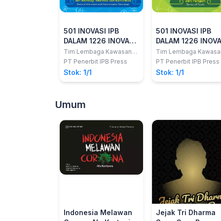
501 INOVASI IPB
501 INOVASI IPB
DALAM 1226 INOVASI
DALAM 1226 INOVA
INDONESIA - Seri
INDONESIA - Seri
Tim Lembaga Kawasan
Tim Lembaga Kawasa
Sains dan Teknologi
Sains dan Teknologi
Teknologi Informasi
Pangan -
PT Penerbit IPB Press
PT Penerbit IPB Press
dan Komunikasi -
Stok: 1/1
Stok: 1/1
Umum
Indonesia Melawan
Jejak Tri Dharma