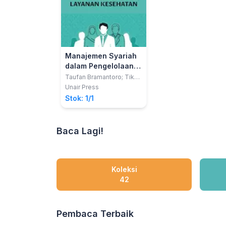
Manajemen Syariah
dalam Pengelolaan
Penyedia Layanan
Taufan Bramantoro; Tika
Widiastuti
Kesehatan
Unair Press
Stok: 1/1
Baca Lagi!
Koleksi
42
Pembaca Terbaik