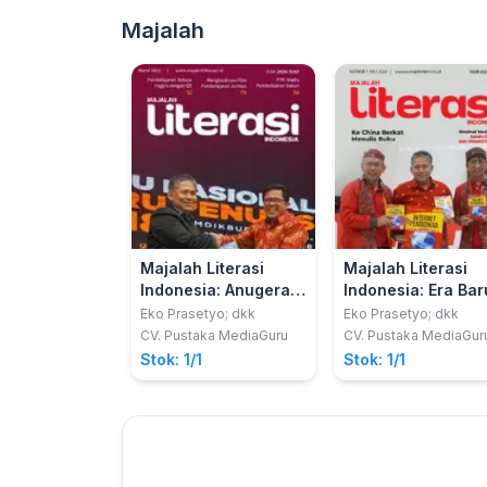
Majalah
Majalah Literasi
Majalah Literasi
Indonesia: Anugerah
Indonesia: Era Bar
Penghargaan 2018
Internet Pendidika
Eko Prasetyo; dkk
Eko Prasetyo; dkk
Tokoh Penggerak
CV. Pustaka MediaGuru
CV. Pustaka MediaGur
Literasi Nasional
Stok: 1/1
Stok: 1/1