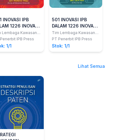
1 INOVASI IPB
501 INOVASI IPB
LAM 1226 INOVASI
DALAM 1226 INOVASI
DONESIA - Seri
INDONESIA - Seri
m Lembaga Kawasan
Tim Lembaga Kawasan
ns dan Teknologi
Sains dan Teknologi
terial Maju -
Lain-lain -
Penerbit IPB Press
PT Penerbit IPB Press
k: 1/1
Stok: 1/1
Lihat Semua
RATEGI