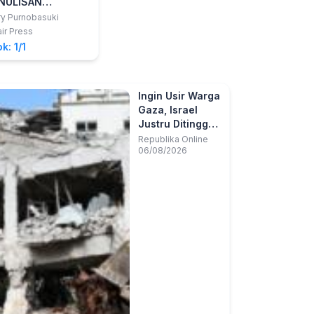
NULISAN
SKRIPSI PATEN
y Purnobasuki
ir Press
k: 1/1
Ingin Usir Warga
Gaza, Israel
Justru Ditinggal
Kabur
Republika Online
06/08/2026
Seperempat
Juta Warganya